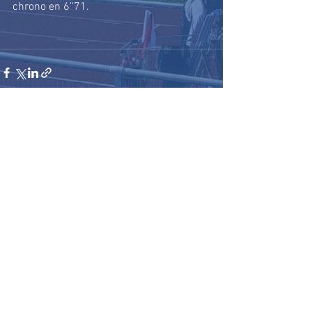
chrono en 6''71.
Voir tout
Posts récents