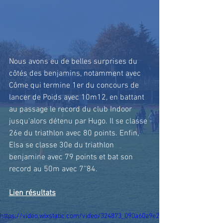
Nous avons eu de belles surprises du 
côtés des benjamins, notamment avec 
Côme qui termine 1er du concours de 
lancer de Poids avec 10m12, en battant 
au passage le record du club Indoor 
jusqu'alors détenu par Hugo. Il se classe 
26e du triathlon avec 80 points. Enfin, 
Elsa se classe 30e du triathlon 
benjamine avec 79 points et bat son 
record au 50m avec 7''84.
Lien résultats
https://video.wixstatic.com/video/324873_090a60a9e2