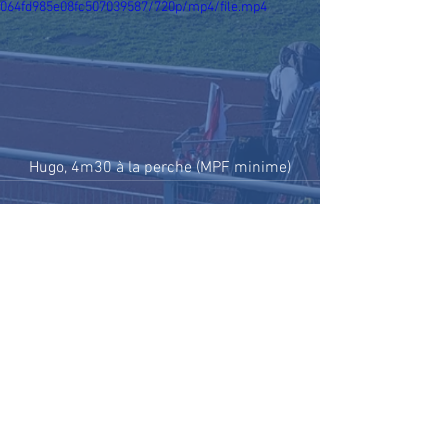
064fd985e08fc507039587/720p/mp4/file.mp4
Hugo, 4m30 à la perche (MPF minime)
Voir tout
Posts récents