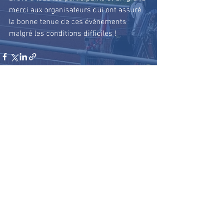
merci aux organisateurs qui ont assuré 
la bonne tenue de ces événements 
malgré les conditions difficiles !
Voir tout
Posts récents