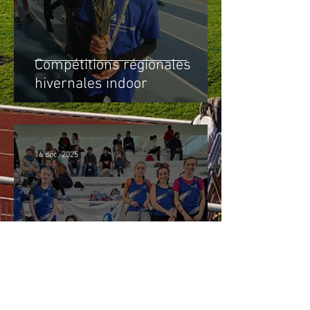
Compétitions régionales
hivernales indoor
16 déc. 2025
Week-end de compétitions au
stadium Pierre Quinon :
Equip'Athlé et Meeting du RCN